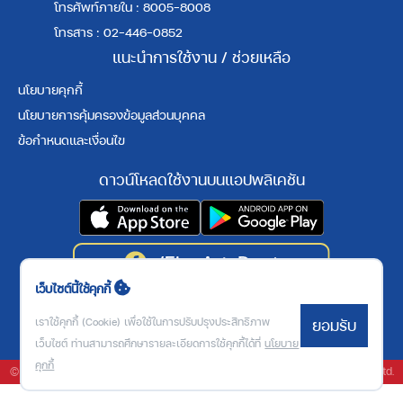
โทรศัพท์ภายใน : 8005-8008
โทรสาร : 02-446-0852
แนะนำการใช้งาน / ช่วยเหลือ
นโยบายคุกกี้
นโยบายการคุ้มครองข้อมูลส่วนบุคคล
ข้อกำหนดและเงื่อนไข
ดาวน์โหลดใช้งานบนแอปพลิเคชัน
เว็บไซต์นี้ใช้คุกกี้
3
9
1
2
6
3
2
เราใช้คุกกี้ (Cookie) เพื่อใช้ในการปรับปรุงประสิทธิภาพ
ยอมรับ
เว็บไซต์ ท่านสามารถศึกษารายละเอียดการใช้คุกกี้ได้ที่
นโยบาย
คุกกี้
© Fine Arts Digital Center. All Right reserved Powered by Bookdose Co., Ltd.
นโยบายการคุ้มครองข้อมูลส่วนบุคคล
ข้อกำหนดและเงื่อนไข