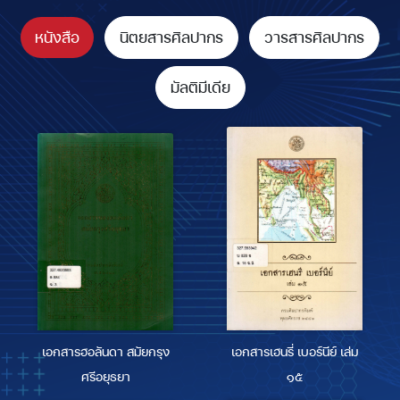
หนังสือ
นิตยสารศิลปากร
วารสารศิลปากร
มัลติมีเดีย
เอกสารฮอลันดา สมัยกรุง
เอกสารเฮนรี่ เบอร์นีย์ เล่ม
ศรีอยุธยา
๑๕