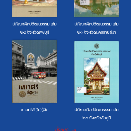
ปกิณกศิลปวัฒนธรรม เล่ม
ปกิณกศิลปวัฒนธรรม เล่ม
๒๔ จังหวัดลพบุรี
๒๑ จังหวัดนครราชสีมา
เทเวศร์ที่(ไม่)รู้จัก
ปกิณกศิลปวัฒนธรรม เล่ม
๒๕ จังหวัดชัยภูมิ
ทั้งหมด