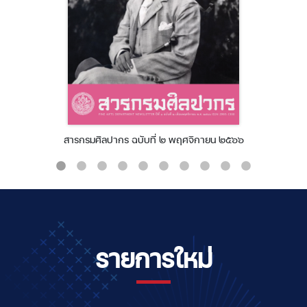
สารกรมศิลปากร ฉบับที่ ๒ พฤศจิกายน ๒๕๖๖
รายการใหม่