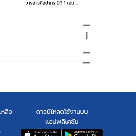
วารสารศิลปากร ปีที่ 1 เล่ม 1
วารสารศิลปากร ปี
(กรกฎาคม2490)
(สิงหาคม 
เหลือ
ดาวน์โหลดใช้งานบน
แอปพลิเคชัน
ล