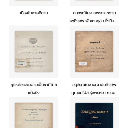
เมืองในภาคอีสาน
อนุสรณ์ในงานพระราชทาน
เพลิงศพ พันเอกสุขุม ยั่งยืน ณ
เมรุวัดโสมนัสวิหาร 4 กันยายน
2516
ยุทธภัยและความเป็นชาติโดย
อนุสรณ์ในงานฌาปนกิจศพ
แท้จริง
คุณแม่ไปล่ รุ่งพรหมา ณ เมรุ
วัดโสมนัสวิหาร วันเสาร์ที่ 29
กันยายน 2516