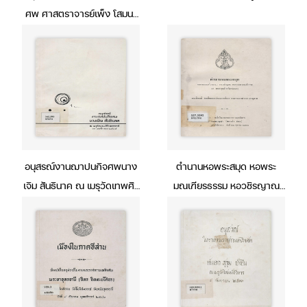
ศพ ศาสตราจารย์เพ็ง โสมนะ
พันธุ์ ป.ช., ป.ม., ต.จ.ว., แพทย์
หญิงลมัย โสมนะพันธุ์ ท.ช.,
ท.ม. ณ เมรุวัดธาตุทอง 19
พฤษภาคม 2518
อนุสรณ์งานฌาปนกิจศพนาง
ตำนานหอพระสมุด หอพระ
เจิม สันธินาค ณ เมรุวัดเทพศิริ
มณเฑียรธรรม หอวชิรญาณ
นทราวาส 13 พฤศจิกายน
หอพุทธสาสนสังคหะ แล หอ
2515
สมุดสำหรับพระนคร พระ
นิพนธ์ สมเด็จพระเจ้าบรมวงศ์
เธอ กรมพระยาดำรงราชนุ
ภาพ