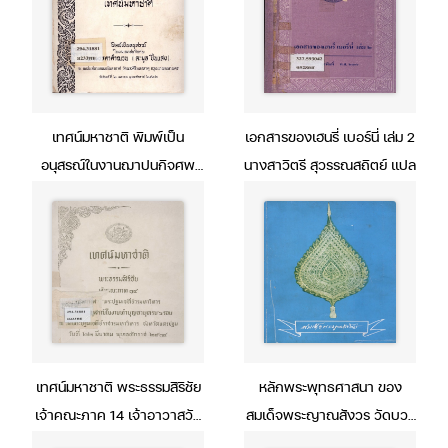
เทศน์มหาชาติ พิมพ์เป็น
เอกสารของเฮนรี่ เบอร์นี่ เล่ม 2
อนุสรณ์ในงานฌาปนกิจศพ
นางสาวิตรี สุวรรณสถิตย์ แปล
นางมรรคาคำณวน (ละมูล ปิ่น
แสง) ณ ฌาปนสถานกองทัพ
อากาศ วัดพระศรีมหาธาตุ
กรุงเทพมหานคร วันจันทร์ที่ 2
เมษายน พุทธศักราช 2516
เทศน์มหาชาติ พระธรรมสิริชัย
หลักพระพุทธศาสนา ของ
เจ้าคณะภาค 14 เจ้าอาวาสวัด
สมเด็จพระญาณสังวร วัดบวร
พระปฐมเจดีย์วรมหาวิหาร
นิเวศวิหาร คณะชาวจังหวัด