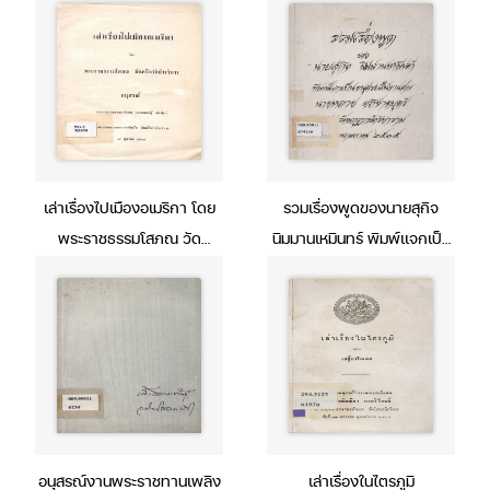
พิมพ์เป็นอนุสรณ์ในงานทำบุญ
กาญจนบุรี จัดพิมพ์เป็นที่ระลึก
อายุครบ 6 รอบ ณ วัดพระ
ในการสมโภชสุพรรณบัฏ
ปฐมเจดีย์ราชวรมหาวิหาร
สมเด็จพระญาณสังวร (สุวฑฺฒ
จังหวัดนครปฐม วันที่ 22
นมหาเถร) วัดเทวสังฆาราม
มีนาคม พุทธศักราช 2514
กาญจนบุรี 21-22 เมษายน
2516
เล่าเรื่องไปเมืองอเมริกา โดย
รวมเรื่องพูดของนายสุกิจ
พระราชธรรมโสภณ วัด
นิมมานเหมินทร์ พิมพ์แจกเป็น
เครือวัลย์วรวิหาร อนุสรณ์งาน
อนุสรณ์ในงานศพ นายหลาย
พระราชทานเพลิงศพ นาย
อภิชาตบุตร์ ณ เมรุวัดมกุฎ
แพทย์ตุ๊ ชัยวัฒน์ ณ
กษัตริยาราม 25 พฤษภาคม
ฌาปนสถานของกองทัพเรือ
2515
วัดเครือวัลย์วรวิหาร 19
ตุลาคม 2518
อนุสรณ์งานพระราชทานเพลิง
เล่าเรื่องในไตรภูมิ