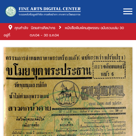
คุณกำลัง
นิตยสารศิลปากร
หนังสือพิมพ์คนสุพรรณ ฉบับรวมเล่ม 30
อยู่ที่
ต.ค.04 - 30 ธ.ค.04