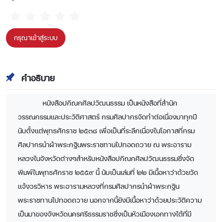
กรุณาเข้าสู่ระบบ
คำอธิบาย
หนังสือปกิณกศิลปวัฒนธรรม เป็นหนังสือที่สำนัก
วรรณกรรมและประวัติศาสตร์ กรมศิลปากรจัดทำต่อเนื่องมาทุกปี
นับตั้งแต่พุทธศักราช ๒๕๓๘ เพื่อเป็นที่ระลึกเนื่องในโอกาสที่กรม
ศิลปากรนำผ้าพระกฐินพระราชทานไปทอดถวาย ณ พระอาราม
หลวงในจังหวัดต่างๆสำหรับหนังสือปกิณกศิลปวัฒนธรรมซึ่งจัด
พิมพ์ในพุทธศักราช ๒๕๕๙ นี้ นับเป็นเล่มที่ ๒๒ มีเนื้อหาว่าด้วยวัด
แจ้งวรวิหาร พระอารามหลวงที่กรมศิลปากรนำผ้าพระกฐิน
พระราชทานไปทอดถวาย นอกจากนี้ยังมีเนื้อหาว่าด้วยประวัติความ
เป็นมาของจังหวัดนครศรีธรรมราชซึ่งเป็นหัวเมืองเอกทางใต้ที่มี