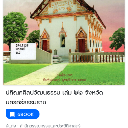
ปกิณกศิลปวัฒนธรรม เล่ม ๒๒ จังหวัด
นครศรีธรรมราช
ผู้แต่ง : สำนักวรรณกรรมและประวัติศาสตร์