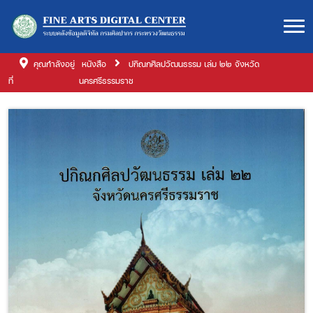
คุณกำลังอยู่
หนังสือ
ปกิณกศิลปวัฒนธรรม เล่ม ๒๒ จังหวัด
ที่
นครศรีธรรมราช