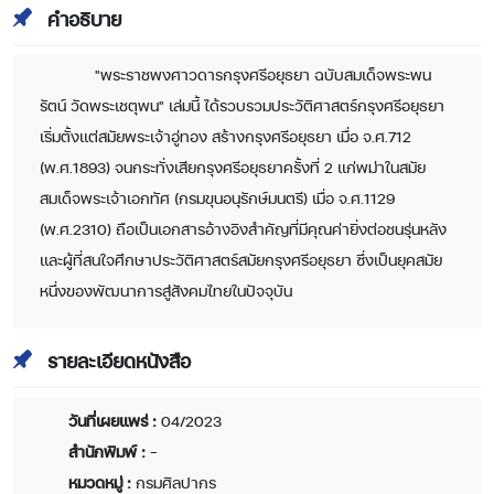
คำอธิบาย
"พระราชพงศาวดารกรุงศรีอยุธยา ฉบับสมเด็จพระพน
รัตน์ วัดพระเชตุพน" เล่มนี้ ได้รวบรวมประวัติศาสตร์กรุงศรีอยุธยา
เริ่มตั้งแต่สมัยพระเจ้าอู่ทอง สร้างกรุงศรีอยุธยา เมื่อ จ.ศ.712
(พ.ศ.1893) จนกระทั่งเสียกรุงศรีอยุธยาครั้งที่ 2 แก่พม่าในสมัย
สมเด็จพระเจ้าเอกทัศ (กรมขุนอนุรักษ์มนตรี) เมื่อ จ.ศ.1129
(พ.ศ.2310) ถือเป็นเอกสารอ้างอิงสำคัญที่มีคุณค่ายิ่งต่อชนรุ่นหลัง
และผู้ที่สนใจศึกษาประวัติศาสตร์สมัยกรุงศรีอยุธยา ซึ่งเป็นยุคสมัย
หนึ่งของพัฒนาการสู่สังคมไทยในปัจจุบัน
รายละเอียดหนังสือ
วันที่เผยแพร่ :
04/2023
สำนักพิมพ์ :
-
หมวดหมู่ :
กรมศิลปากร