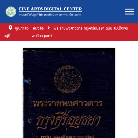
คุณกำลัง
หนังสือ
พระราชพงศาวดาร กรุงศรีอยุธยา ฉบับ สมเด็จพระ
อยู่ที่
พนรัตน์ part1