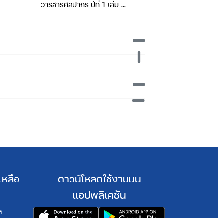
วารสารศิลปากร ปีที่ 1 เล่ม 1
วารสารศิลปากร ปี
(กรกฎาคม2490)
(สิงหาคม 
เหลือ
ดาวน์โหลดใช้งานบน
แอปพลิเคชัน
ล