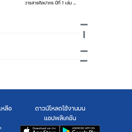
วารสารศิลปากร ปีที่ 1 เล่ม 1
วารสารศิลปากร ปี
(กรกฎาคม2490)
(สิงหาคม 
เหลือ
ดาวน์โหลดใช้งานบน
แอปพลิเคชัน
ล